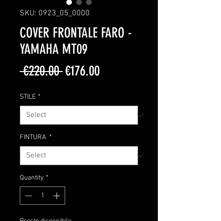
SKU: 0923_05_0000
COVER FRONTALE FARO -
YAMAHA MT09
Regular
Sale
 €220.00 
€176.00
Price
Price
STILE
*
FINTURA
*
Quantity
*