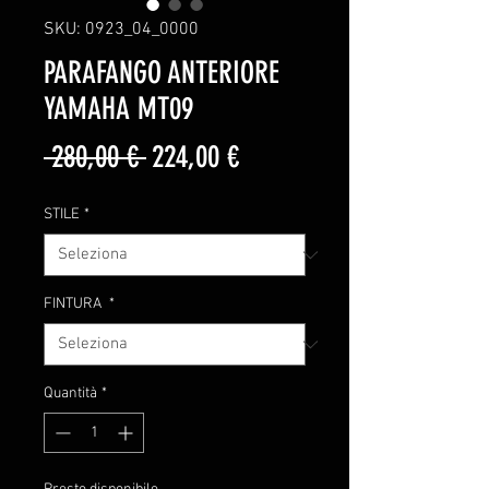
SKU: 0923_04_0000
PARAFANGO ANTERIORE
YAMAHA MT09
Prezzo
Prezzo
 280,00 € 
224,00 €
regolare
scontato
STILE
*
FINTURA
*
Quantità
*