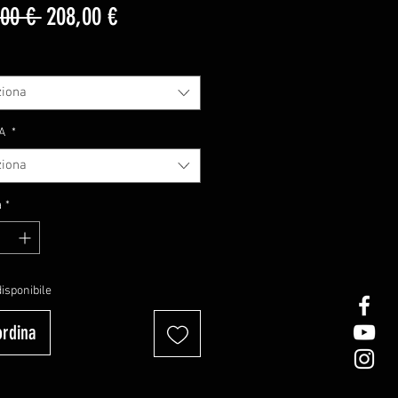
Prezzo
Prezzo
00 € 
208,00 €
regolare
scontato
ziona
RA
*
ziona
à
*
isponibile
ordina