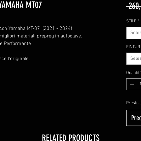
 YAMAHA MT07
 260,
STILE
*
e con Yamaha MT-07 (2021 - 2024)
Sele
 migliori materiali prepreg in autoclave.
te Performante
FINTU
sce l'originale.
Sele
Quantit
Presto d
Pre
RELATED PRODUCTS