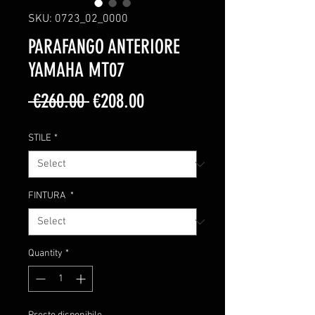
SKU: 0723_02_0000
PARAFANGO ANTERIORE
YAMAHA MT07
Regular
Sale
 €260.00 
€208.00
Price
Price
STILE
*
FINTURA
*
Quantity
*